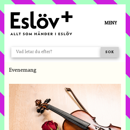
Å TILL INNEHÅLL
MENY
VAD LETAR DU EFTER?
SÖK
Du är här:
Evenemang