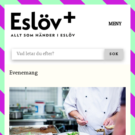
Å TILL INNEHÅLL
MENY
VAD LETAR DU EFTER?
SÖK
Du är här:
Evenemang