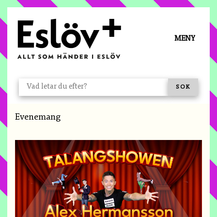
Å TILL INNEHÅLL
MENY
VAD LETAR DU EFTER?
SÖK
Du är här:
Evenemang