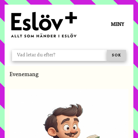
Å TILL INNEHÅLL
MENY
VAD LETAR DU EFTER?
SÖK
Du är här:
Evenemang