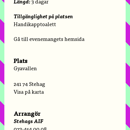
Längd:
3 dagar
Tillgänglighet på platsen
Handikapptoalett
Gå till evenemangets hemsida
Plats
Gyavallen
241 74 Stehag
Visa på karta
Arrangör
Stehags AIF
072-454 00 08