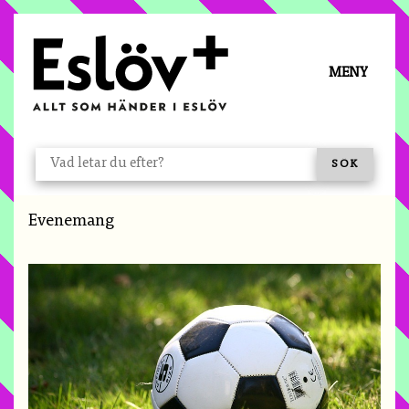
Å TILL INNEHÅLL
MENY
VAD LETAR DU EFTER?
SÖK
Du är här:
Evenemang