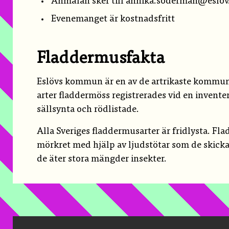
Anmälan sker till annika.soderman@eslov
Evenemanget är kostnadsfritt
Fladdermusfakta
Eslövs kommun är en av de artrikaste kommuner
arter fladdermöss registrerades vid en inventeri
sällsynta och rödlistade.
Alla Sveriges fladdermusarter är fridlysta. Fl
mörkret med hjälp av ljudstötar som de skickar
de äter stora mängder insekter.