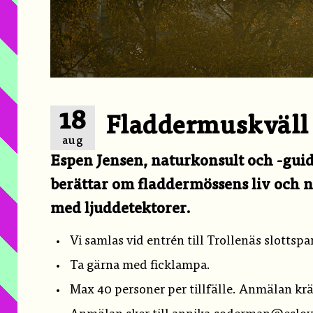
18
Fladdermuskväll i
aug
Espen Jensen, naturkonsult och -gui
berättar om fladdermössens liv och n
med ljuddetektorer.
Vi samlas vid entrén till Trollenäs slottspa
Ta gärna med ficklampa.
Max 40 personer per tillfälle. Anmälan kräv