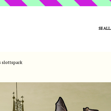
SE AL
 slottspark