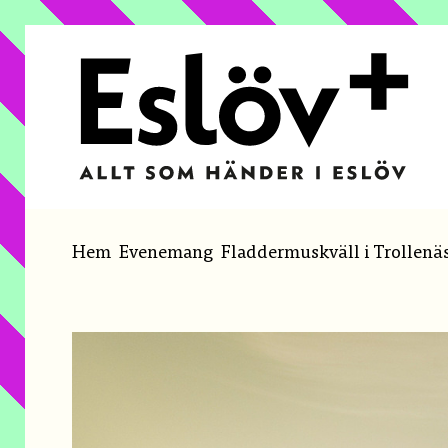
GÅ TILL INNEHÅLL
Du är här:
Hem
Evenemang
Fladdermuskväll i Trollenäs