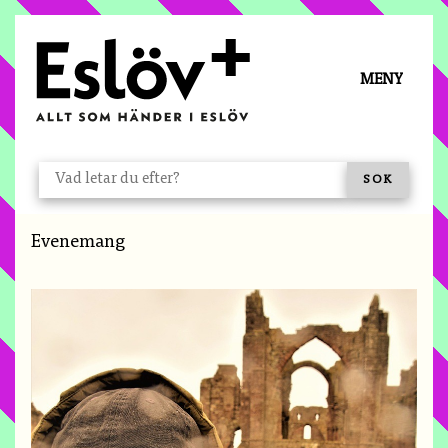
Å TILL INNEHÅLL
MENY
VAD LETAR DU EFTER?
SÖK
Du är här:
Evenemang