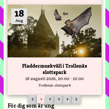
18
Aug
Fladdermuskväll i Trollenäs
slottspark
18 augusti 2026, 20:00 - 22:00
Trollenäs slottspark
chevron_left
chevron_right
1
2
3
4
PREVIOUS PAGE
GO TO PAGE
GO TO PAGE
GO TO PAGE
GO TO PAGE
NEXT PAGE
För dig som är ung