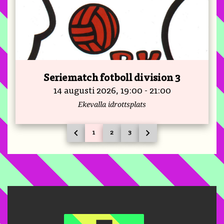
Seriematch fotboll division 3
14 augusti 2026, 19:00 - 21:00
Ekevalla idrottsplats
chevron_left
chevron_right
1
2
3
PREVIOUS PAGE
GO TO PAGE
GO TO PAGE
GO TO PAGE
NEXT PAGE